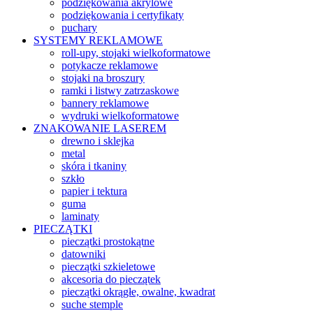
podziękowania akrylowe
podziękowania i certyfikaty
puchary
SYSTEMY REKLAMOWE
roll-upy, stojaki wielkoformatowe
potykacze reklamowe
stojaki na broszury
ramki i listwy zatrzaskowe
bannery reklamowe
wydruki wielkoformatowe
ZNAKOWANIE LASEREM
drewno i sklejka
metal
skóra i tkaniny
szkło
papier i tektura
guma
laminaty
PIECZĄTKI
pieczątki prostokątne
datowniki
pieczątki szkieletowe
akcesoria do pieczątek
pieczątki okrągłe, owalne, kwadrat
suche stemple