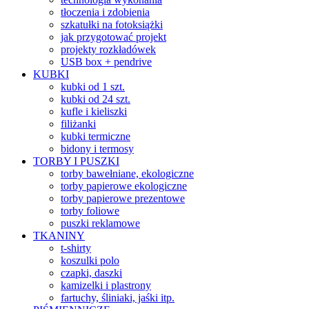
tłoczenia i zdobienia
szkatułki na fotoksiążki
jak przygotować projekt
projekty rozkładówek
USB box + pendrive
KUBKI
kubki od 1 szt.
kubki od 24 szt.
kufle i kieliszki
filiżanki
kubki termiczne
bidony i termosy
TORBY I PUSZKI
torby bawełniane, ekologiczne
torby papierowe ekologiczne
torby papierowe prezentowe
torby foliowe
puszki reklamowe
TKANINY
t-shirty
koszulki polo
czapki, daszki
kamizelki i plastrony
fartuchy, śliniaki, jaśki itp.