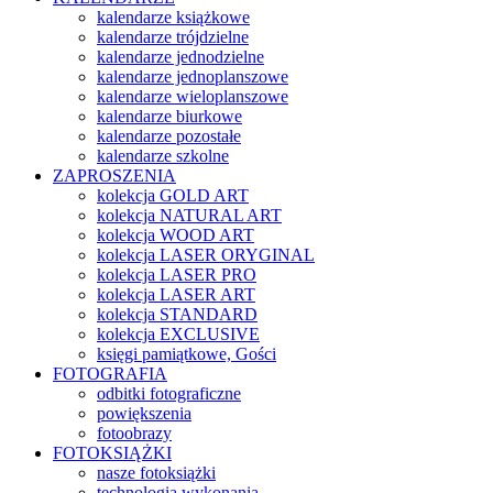
kalendarze książkowe
kalendarze trójdzielne
kalendarze jednodzielne
kalendarze jednoplanszowe
kalendarze wieloplanszowe
kalendarze biurkowe
kalendarze pozostałe
kalendarze szkolne
ZAPROSZENIA
kolekcja GOLD ART
kolekcja NATURAL ART
kolekcja WOOD ART
kolekcja LASER ORYGINAL
kolekcja LASER PRO
kolekcja LASER ART
kolekcja STANDARD
kolekcja EXCLUSIVE
księgi pamiątkowe, Gości
FOTOGRAFIA
odbitki fotograficzne
powiększenia
fotoobrazy
FOTOKSIĄŻKI
nasze fotoksiążki
technologia wykonania