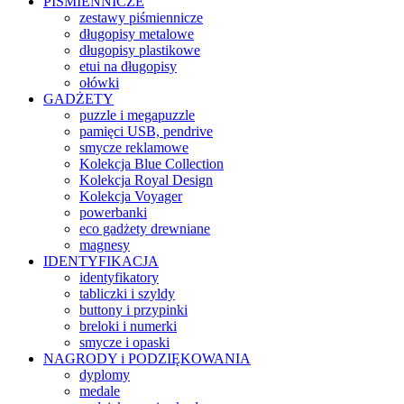
PIŚMIENNICZE
zestawy piśmiennicze
długopisy metalowe
długopisy plastikowe
etui na długopisy
ołówki
GADŻETY
puzzle i megapuzzle
pamięci USB, pendrive
smycze reklamowe
Kolekcja Blue Collection
Kolekcja Royal Design
Kolekcja Voyager
powerbanki
eco gadżety drewniane
magnesy
IDENTYFIKACJA
identyfikatory
tabliczki i szyldy
buttony i przypinki
breloki i numerki
smycze i opaski
NAGRODY i PODZIĘKOWANIA
dyplomy
medale