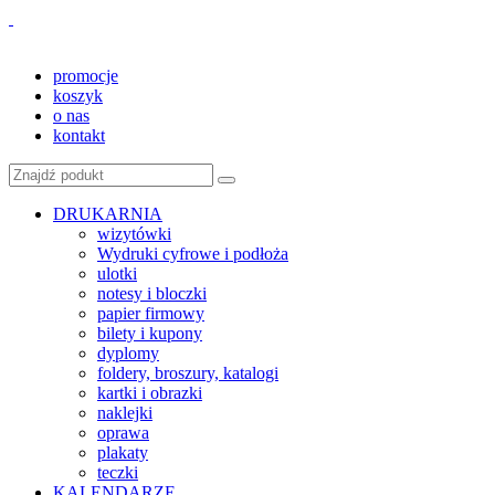
promocje
koszyk
o nas
kontakt
DRUKARNIA
wizytówki
Wydruki cyfrowe i podłoża
ulotki
notesy i bloczki
papier firmowy
bilety i kupony
dyplomy
foldery, broszury, katalogi
kartki i obrazki
naklejki
oprawa
plakaty
teczki
KALENDARZE