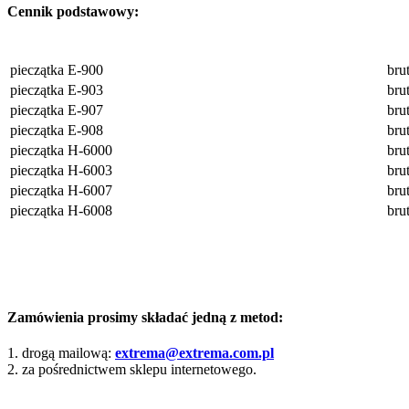
Cennik podstawowy:
pieczątka E-900
bru
pieczątka E-903
bru
pieczątka E-907
bru
pieczątka E-908
bru
pieczątka H-6000
bru
pieczątka H-6003
bru
pieczątka H-6007
bru
pieczątka H-6008
bru
Zamówienia prosimy składać jedną z metod:
1. drogą mailową:
extrema@extrema.com.pl
2. za pośrednictwem sklepu internetowego.