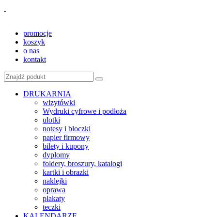
promocje
koszyk
o nas
kontakt
DRUKARNIA
wizytówki
Wydruki cyfrowe i podłoża
ulotki
notesy i bloczki
papier firmowy
bilety i kupony
dyplomy
foldery, broszury, katalogi
kartki i obrazki
naklejki
oprawa
plakaty
teczki
KALENDARZE