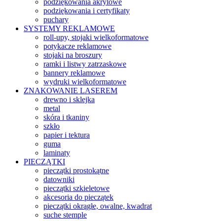
podziękowania akrylowe
podziękowania i certyfikaty
puchary
SYSTEMY REKLAMOWE
roll-upy, stojaki wielkoformatowe
potykacze reklamowe
stojaki na broszury
ramki i listwy zatrzaskowe
bannery reklamowe
wydruki wielkoformatowe
ZNAKOWANIE LASEREM
drewno i sklejka
metal
skóra i tkaniny
szkło
papier i tektura
guma
laminaty
PIECZĄTKI
pieczątki prostokątne
datowniki
pieczątki szkieletowe
akcesoria do pieczątek
pieczątki okrągłe, owalne, kwadrat
suche stemple