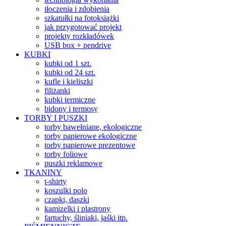
tłoczenia i zdobienia
szkatułki na fotoksiążki
jak przygotować projekt
projekty rozkładówek
USB box + pendrive
KUBKI
kubki od 1 szt.
kubki od 24 szt.
kufle i kieliszki
filiżanki
kubki termiczne
bidony i termosy
TORBY I PUSZKI
torby bawełniane, ekologiczne
torby papierowe ekologiczne
torby papierowe prezentowe
torby foliowe
puszki reklamowe
TKANINY
t-shirty
koszulki polo
czapki, daszki
kamizelki i plastrony
fartuchy, śliniaki, jaśki itp.