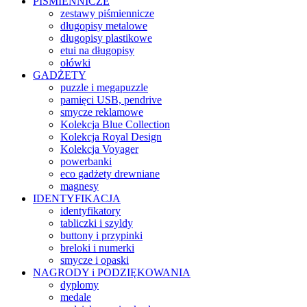
PIŚMIENNICZE
zestawy piśmiennicze
długopisy metalowe
długopisy plastikowe
etui na długopisy
ołówki
GADŻETY
puzzle i megapuzzle
pamięci USB, pendrive
smycze reklamowe
Kolekcja Blue Collection
Kolekcja Royal Design
Kolekcja Voyager
powerbanki
eco gadżety drewniane
magnesy
IDENTYFIKACJA
identyfikatory
tabliczki i szyldy
buttony i przypinki
breloki i numerki
smycze i opaski
NAGRODY i PODZIĘKOWANIA
dyplomy
medale