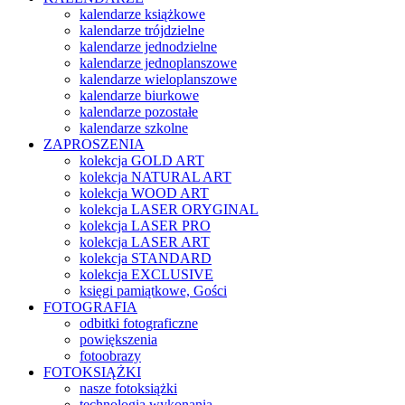
kalendarze książkowe
kalendarze trójdzielne
kalendarze jednodzielne
kalendarze jednoplanszowe
kalendarze wieloplanszowe
kalendarze biurkowe
kalendarze pozostałe
kalendarze szkolne
ZAPROSZENIA
kolekcja GOLD ART
kolekcja NATURAL ART
kolekcja WOOD ART
kolekcja LASER ORYGINAL
kolekcja LASER PRO
kolekcja LASER ART
kolekcja STANDARD
kolekcja EXCLUSIVE
księgi pamiątkowe, Gości
FOTOGRAFIA
odbitki fotograficzne
powiększenia
fotoobrazy
FOTOKSIĄŻKI
nasze fotoksiążki
technologia wykonania