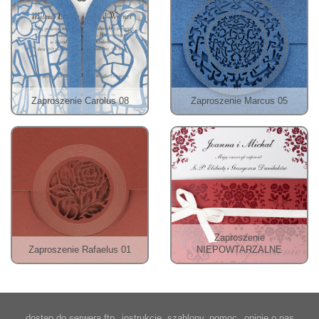
Zaproszenie Carolus 08
Zaproszenie Marcus 05
Zaproszenie
Zaproszenie Rafaelus 01
NIEPOWTARZALNE
dostęp do serwera ftp
instrukcje, szablony, pomoc
opinie o nas