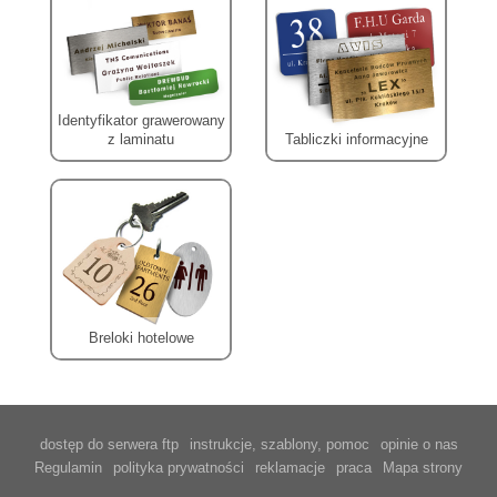
Identyfikator grawerowany
z laminatu
Tabliczki informacyjne
Breloki hotelowe
dostęp do serwera ftp
instrukcje, szablony, pomoc
opinie o nas
Regulamin
polityka prywatności
reklamacje
praca
Mapa strony