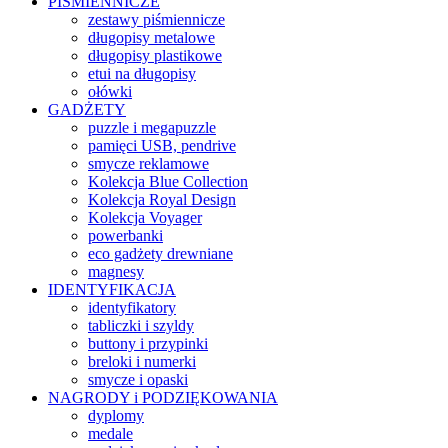
PIŚMIENNICZE
zestawy piśmiennicze
długopisy metalowe
długopisy plastikowe
etui na długopisy
ołówki
GADŻETY
puzzle i megapuzzle
pamięci USB, pendrive
smycze reklamowe
Kolekcja Blue Collection
Kolekcja Royal Design
Kolekcja Voyager
powerbanki
eco gadżety drewniane
magnesy
IDENTYFIKACJA
identyfikatory
tabliczki i szyldy
buttony i przypinki
breloki i numerki
smycze i opaski
NAGRODY i PODZIĘKOWANIA
dyplomy
medale