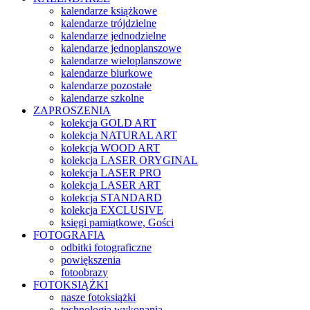
kalendarze książkowe
kalendarze trójdzielne
kalendarze jednodzielne
kalendarze jednoplanszowe
kalendarze wieloplanszowe
kalendarze biurkowe
kalendarze pozostałe
kalendarze szkolne
ZAPROSZENIA
kolekcja GOLD ART
kolekcja NATURAL ART
kolekcja WOOD ART
kolekcja LASER ORYGINAL
kolekcja LASER PRO
kolekcja LASER ART
kolekcja STANDARD
kolekcja EXCLUSIVE
księgi pamiątkowe, Gości
FOTOGRAFIA
odbitki fotograficzne
powiększenia
fotoobrazy
FOTOKSIĄŻKI
nasze fotoksiążki
technologia wykonania