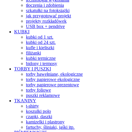
tłoczenia i zdobienia
szkatułki na fotoksiążki
jak przygotować projekt
projekty rozkładówek
USB box + pendrive
KUBKI
kubki od 1 szt.
kubki od 24 szt.
kufle i kieliszki
filiżanki
kubki termiczne
bidony i termosy
TORBY I PUSZKI
torby bawełniane, ekologiczne
torby papierowe ekologiczne
torby papierowe prezentowe
torby foliowe
puszki reklamowe
TKANINY
t-shirty
koszulki polo
czapki, daszki
kamizelki i plastrony
fartuchy, śliniaki, jaśki itp.