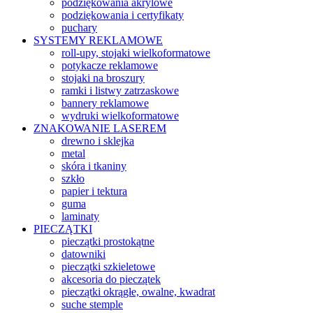
podziękowania akrylowe
podziękowania i certyfikaty
puchary
SYSTEMY REKLAMOWE
roll-upy, stojaki wielkoformatowe
potykacze reklamowe
stojaki na broszury
ramki i listwy zatrzaskowe
bannery reklamowe
wydruki wielkoformatowe
ZNAKOWANIE LASEREM
drewno i sklejka
metal
skóra i tkaniny
szkło
papier i tektura
guma
laminaty
PIECZĄTKI
pieczątki prostokątne
datowniki
pieczątki szkieletowe
akcesoria do pieczątek
pieczątki okrągłe, owalne, kwadrat
suche stemple