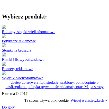
Wybierz produkt:
Roll-upy, stojaki wielkoformatowe
Potykacze reklamowe
Stojaki na broszury
Ramki i listwy zatrzaskowe
Bannery reklamowe
Wydruki wielkoformatowe
dostęp do serwera ftp
instrukcje, szablony, pomoc
opinie o
nas
Regulamin
polityka prywatności
reklamacje
praca
Mapa strony
Extrema © 2017
Ta strona używa pliki cookie.
Więcej o ciasteczkach »
Do góry