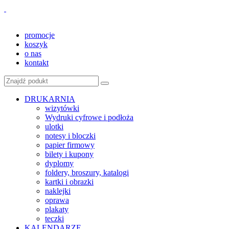
promocje
koszyk
o nas
kontakt
DRUKARNIA
wizytówki
Wydruki cyfrowe i podłoża
ulotki
notesy i bloczki
papier firmowy
bilety i kupony
dyplomy
foldery, broszury, katalogi
kartki i obrazki
naklejki
oprawa
plakaty
teczki
KALENDARZE