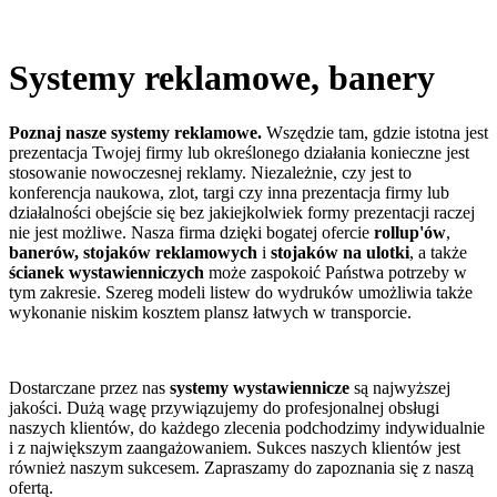
Systemy reklamowe, banery
Poznaj nasze systemy reklamowe.
Wszędzie tam, gdzie istotna jest
prezentacja Twojej firmy lub określonego działania konieczne jest
stosowanie nowoczesnej reklamy. Niezależnie, czy jest to
konferencja naukowa, zlot, targi czy inna prezentacja firmy lub
działalności obejście się bez jakiejkolwiek formy prezentacji raczej
nie jest możliwe. Nasza firma dzięki bogatej ofercie
rollup'ów
,
banerów,
stojaków reklamowych
i
stojaków
na
ulotki
, a także
ścianek wystawienniczych
może zaspokoić Państwa potrzeby w
tym zakresie. Szereg modeli listew do wydruków umożliwia także
wykonanie niskim kosztem plansz łatwych w transporcie.
Dostarczane przez nas
systemy wystawiennicze
są najwyższej
jakości. Dużą wagę przywiązujemy do profesjonalnej obsługi
naszych klientów, do każdego zlecenia podchodzimy indywidualnie
i z największym zaangażowaniem. Sukces naszych klientów jest
również naszym sukcesem. Zapraszamy do zapoznania się z naszą
ofertą.