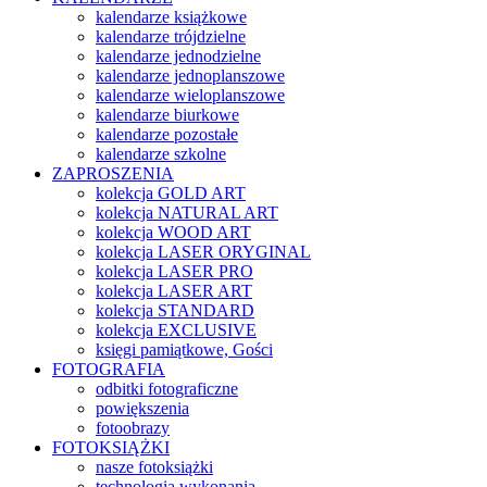
kalendarze książkowe
kalendarze trójdzielne
kalendarze jednodzielne
kalendarze jednoplanszowe
kalendarze wieloplanszowe
kalendarze biurkowe
kalendarze pozostałe
kalendarze szkolne
ZAPROSZENIA
kolekcja GOLD ART
kolekcja NATURAL ART
kolekcja WOOD ART
kolekcja LASER ORYGINAL
kolekcja LASER PRO
kolekcja LASER ART
kolekcja STANDARD
kolekcja EXCLUSIVE
księgi pamiątkowe, Gości
FOTOGRAFIA
odbitki fotograficzne
powiększenia
fotoobrazy
FOTOKSIĄŻKI
nasze fotoksiążki
technologia wykonania