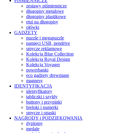
PIŚMIENNICZE
zestawy piśmiennicze
długopisy metalowe
długopisy plastikowe
etui na długopisy
ołówki
GADŻETY
puzzle i megapuzzle
pamięci USB, pendrive
smycze reklamowe
Kolekcja Blue Collection
Kolekcja Royal Design
Kolekcja Voyager
powerbanki
eco gadżety drewniane
magnesy
IDENTYFIKACJA
identyfikatory
tabliczki i szyldy
buttony i przypinki
breloki i numerki
smycze i opaski
NAGRODY i PODZIĘKOWANIA
dyplomy
medale