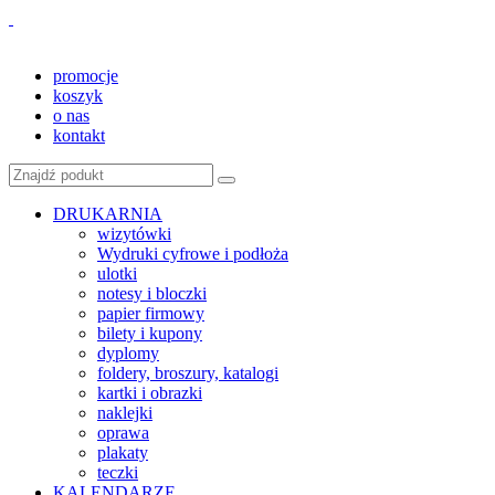
promocje
koszyk
o nas
kontakt
DRUKARNIA
wizytówki
Wydruki cyfrowe i podłoża
ulotki
notesy i bloczki
papier firmowy
bilety i kupony
dyplomy
foldery, broszury, katalogi
kartki i obrazki
naklejki
oprawa
plakaty
teczki
KALENDARZE