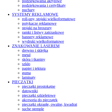
podziękowania akrylowe
podziękowania i certyfikaty
puchary
SYSTEMY REKLAMOWE
roll-upy, stojaki wielkoformatowe
potykacze reklamowe
stojaki na broszury
ramki i listwy zatrzaskowe
bannery reklamowe
wydruki wielkoformatowe
ZNAKOWANIE LASEREM
drewno i sklejka
metal
skóra i tkaniny
szkło
papier i tektura
guma
laminaty
PIECZĄTKI
pieczątki prostokątne
datowniki
pieczątki szkieletowe
akcesoria do pieczątek
pieczątki okrągłe, owalne, kwadrat
suche stemple