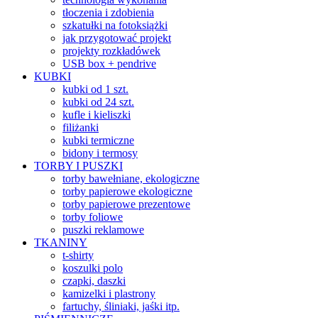
tłoczenia i zdobienia
szkatułki na fotoksiążki
jak przygotować projekt
projekty rozkładówek
USB box + pendrive
KUBKI
kubki od 1 szt.
kubki od 24 szt.
kufle i kieliszki
filiżanki
kubki termiczne
bidony i termosy
TORBY I PUSZKI
torby bawełniane, ekologiczne
torby papierowe ekologiczne
torby papierowe prezentowe
torby foliowe
puszki reklamowe
TKANINY
t-shirty
koszulki polo
czapki, daszki
kamizelki i plastrony
fartuchy, śliniaki, jaśki itp.