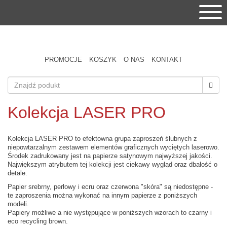
PROMOCJE
KOSZYK
O NAS
KONTAKT
Kolekcja LASER PRO
Kolekcja LASER PRO to efektowna grupa zaproszeń ślubnych z
niepowtarzalnym zestawem elementów graficznych wyciętych laserowo.
Środek zadrukowany jest na papierze satynowym najwyższej jakości.
Największym atrybutem tej kolekcji jest ciekawy wygląd oraz dbałość o
detale.
Papier srebrny, perłowy i ecru oraz czerwona "skóra" są niedostępne -
te z
aproszenia można wykonać na innym papierze z poniższych
modeli.
Papiery możliwe a nie występujące w poniższych wzorach to czarny i
eco recycling brown.