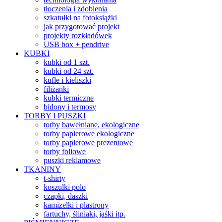
tłoczenia i zdobienia
szkatułki na fotoksiążki
jak przygotować projekt
projekty rozkładówek
USB box + pendrive
KUBKI
kubki od 1 szt.
kubki od 24 szt.
kufle i kieliszki
filiżanki
kubki termiczne
bidony i termosy
TORBY I PUSZKI
torby bawełniane, ekologiczne
torby papierowe ekologiczne
torby papierowe prezentowe
torby foliowe
puszki reklamowe
TKANINY
t-shirty
koszulki polo
czapki, daszki
kamizelki i plastrony
fartuchy, śliniaki, jaśki itp.