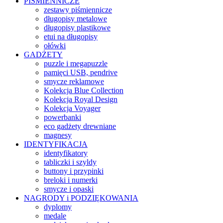
PIŚMIENNICZE
zestawy piśmiennicze
długopisy metalowe
długopisy plastikowe
etui na długopisy
ołówki
GADŻETY
puzzle i megapuzzle
pamięci USB, pendrive
smycze reklamowe
Kolekcja Blue Collection
Kolekcja Royal Design
Kolekcja Voyager
powerbanki
eco gadżety drewniane
magnesy
IDENTYFIKACJA
identyfikatory
tabliczki i szyldy
buttony i przypinki
breloki i numerki
smycze i opaski
NAGRODY i PODZIĘKOWANIA
dyplomy
medale