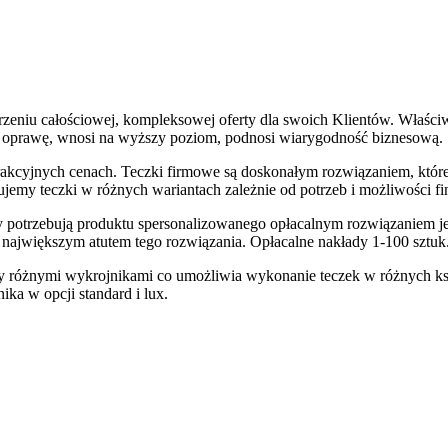
rzeniu całościowej, kompleksowej oferty dla swoich Klientów. Właśc
ą oprawę, wnosi na wyższy poziom, podnosi wiarygodność biznesową.
akcyjnych cenach. Teczki firmowe są doskonałym rozwiązaniem, które
rujemy teczki w różnych wariantach zależnie od potrzeb i możliwości f
órzy potrzebują produktu spersonalizowanego opłacalnym rozwiązaniem 
 największym atutem tego rozwiązania. Opłacalne nakłady 1-100 sztuk
 różnymi wykrojnikami co umożliwia wykonanie teczek w różnych ksz
ka w opcji standard i lux.