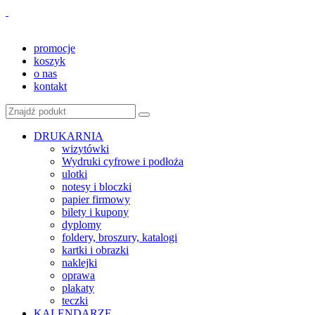
promocje
koszyk
o nas
kontakt
DRUKARNIA
wizytówki
Wydruki cyfrowe i podłoża
ulotki
notesy i bloczki
papier firmowy
bilety i kupony
dyplomy
foldery, broszury, katalogi
kartki i obrazki
naklejki
oprawa
plakaty
teczki
KALENDARZE