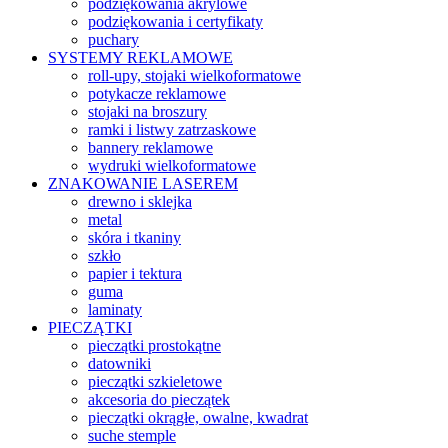
podziękowania akrylowe
podziękowania i certyfikaty
puchary
SYSTEMY REKLAMOWE
roll-upy, stojaki wielkoformatowe
potykacze reklamowe
stojaki na broszury
ramki i listwy zatrzaskowe
bannery reklamowe
wydruki wielkoformatowe
ZNAKOWANIE LASEREM
drewno i sklejka
metal
skóra i tkaniny
szkło
papier i tektura
guma
laminaty
PIECZĄTKI
pieczątki prostokątne
datowniki
pieczątki szkieletowe
akcesoria do pieczątek
pieczątki okrągłe, owalne, kwadrat
suche stemple