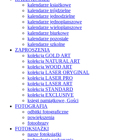
kalendarze książkowe
kalendarze trójdzielne
kalendarze jednodzielne
kalendarze jednoplanszowe
kalendarze wieloplanszowe
kalendarze biurkowe
kalendarze pozostałe
kalendarze szkolne
ZAPROSZENIA
kolekcja GOLD ART
kolekcja NATURAL ART
kolekcja WOOD ART
kolekcja LASER ORYGINAL
kolekcja LASER PRO
kolekcja LASER ART
kolekcja STANDARD
kolekcja EXCLUSIVE
księgi pamiątkowe, Gości
FOTOGRAFIA
odbitki fotograficzne
powiększenia
fotoobrazy
FOTOKSIĄŻKI
nasze fotoksiążki
technologia wykonania