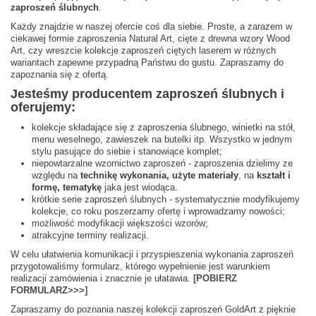
zaproszeń ślubnych
.
Każdy znajdzie w naszej ofercie coś dla siebie. Proste, a zarazem w
ciekawej formie zaproszenia Natural Art, cięte z drewna wzory Wood
Art, czy wreszcie kolekcje zaproszeń ciętych laserem w różnych
wariantach zapewne przypadną Państwu do gustu. Zapraszamy do
zapoznania się z ofertą.
Jesteśmy producentem zaproszeń ślubnych i
oferujemy:
kolekcje składające się z zaproszenia ślubnego, winietki na stół,
menu weselnego, zawieszek na butelki itp. Wszystko w jednym
stylu pasujące do siebie i stanowiące komplet;
niepowtarzalne wzornictwo zaproszeń - zaproszenia dzielimy ze
względu na
technikę wykonania,
użyte materiały
, na
kształt i
formę, tematykę
jaka jest wiodąca.
krótkie serie zaproszeń ślubnych - systematycznie modyfikujemy
kolekcje, co roku poszerzamy ofertę i wprowadzamy nowości;
możliwość modyfikacji większości wzorów;
atrakcyjne terminy realizacji.
W celu ułatwienia komunikacji i przyspieszenia wykonania zaproszeń
przygotowaliśmy formularz, którego wypełnienie jest warunkiem
realizacji zamówienia i znacznie je ułatawia.
[POBIERZ
FORMULARZ>>>]
Zapraszamy do poznania naszej kolekcji zaproszeń GoldArt z pięknie