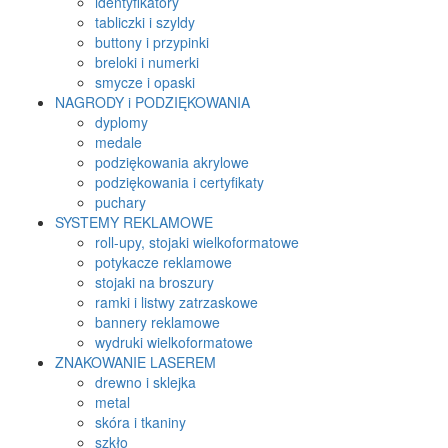
identyfikatory
tabliczki i szyldy
buttony i przypinki
breloki i numerki
smycze i opaski
NAGRODY i PODZIĘKOWANIA
dyplomy
medale
podziękowania akrylowe
podziękowania i certyfikaty
puchary
SYSTEMY REKLAMOWE
roll-upy, stojaki wielkoformatowe
potykacze reklamowe
stojaki na broszury
ramki i listwy zatrzaskowe
bannery reklamowe
wydruki wielkoformatowe
ZNAKOWANIE LASEREM
drewno i sklejka
metal
skóra i tkaniny
szkło