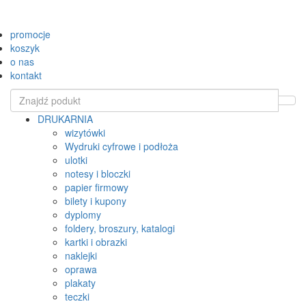
promocje
koszyk
o nas
kontakt
DRUKARNIA
wizytówki
Wydruki cyfrowe i podłoża
ulotki
notesy i bloczki
papier firmowy
bilety i kupony
dyplomy
foldery, broszury, katalogi
kartki i obrazki
naklejki
oprawa
plakaty
teczki