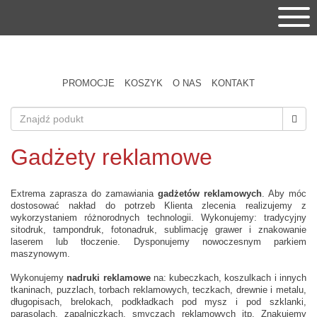
PROMOCJE
KOSZYK
O NAS
KONTAKT
Gadżety reklamowe
Extrema zaprasza do zamawiania
gadżetów reklamowych
. Aby móc
dostosować nakład do potrzeb Klienta zlecenia realizujemy z
wykorzystaniem różnorodnych technologii. Wykonujemy: tradycyjny
sitodruk, tampondruk, fotonadruk, sublimację grawer i znakowanie
laserem lub tłoczenie. Dysponujemy nowoczesnym parkiem
maszynowym.
Wykonujemy
nadruki reklamowe
na: kubeczkach, koszulkach i innych
tkaninach, puzzlach, torbach reklamowych, teczkach, drewnie i metalu,
długopisach, brelokach, podkładkach pod mysz i pod szklanki,
parasolach, zapalniczkach, smyczach reklamowych itp. Znakujemy