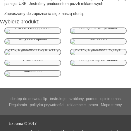
pamięci USB. Jesteśmy producentem puzzli reklamowych.
Zapraszamy do zapoznania się z naszą ofertą.
Wybierz produkt:
Puzzle i megapuzzle
Pamięci USB, pendrive
Kolekcja gadżetów Blue
Smycze i opaski
Collection
Kolekcja gadżetów Royal Design
Kolekcja gadżetów Voyager
Powerbanki
Eco gadżety drewniane
Magnesy na lodówkę i
samochód
dostęp do serwera ftp
instrukcje, szablony, pomoc
opinie o nas
Regulamin
polityka prywatności
reklamacje
praca
Mapa strony
Extrema © 2017