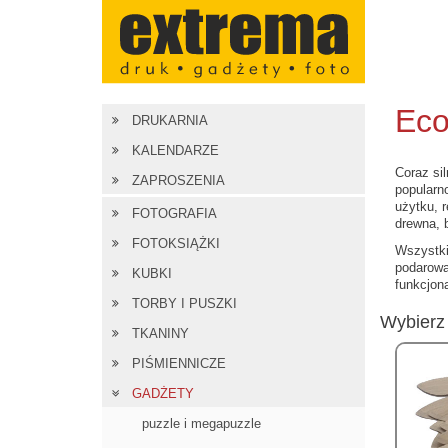
Eco
DRUKARNIA
KALENDARZE
Coraz si
ZAPROSZENIA
popularn
użytku, r
FOTOGRAFIA
drewna, 
FOTOKSIĄŻKI
Wszystki
podarować
KUBKI
funkcjona
TORBY I PUSZKI
Wybierz 
TKANINY
PIŚMIENNICZE
GADŻETY
puzzle i megapuzzle