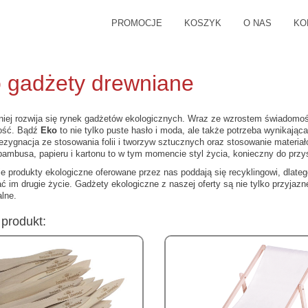
PROMOCJE
KOSZYK
O NAS
KO
 gadżety drewniane
lniej rozwija się rynek gadżetów ekologicznych. Wraz ze wzrostem świadomo
ość. Bądź
Eko
to nie tylko puste hasło i moda, ale także potrzeba wynikając
ezygnacja ze stosowania folii i tworzyw sztucznych oraz stosowanie materiałów
bambusa, papieru i kartonu to w tym momencie styl życia, konieczny do prz
e produkty ekologiczne oferowane przez nas poddają się recyklingowi, dlate
 im drugie życie. Gadżety ekologiczne z naszej oferty są nie tylko przyjazne
lne.
produkt: