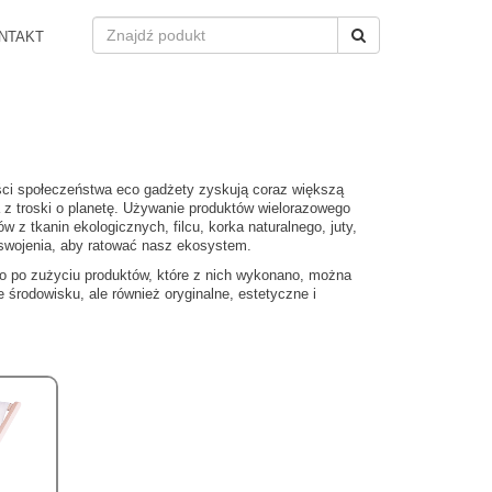
NTAKT
ści społeczeństwa eco gadżety zyskują coraz większą
a z troski o planetę. Używanie produktów wielorazowego
 z tkanin ekologicznych, filcu, korka naturalnego, juty,
yswojenia, aby ratować nasz ekosystem.
go po zużyciu produktów, które z nich wykonano, można
 środowisku, ale również oryginalne, estetyczne i