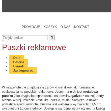
PROMOCJE
KOSZYK
O NAS
KONTAKT
Puszki reklamowe
Opis
Galeria
Cennik
Jak kupować
W naszej ofercie znajdują się zarówno metalowe jak i drewniane
opakowania na produkty reklamowe. Jednym z nich jest
metalowa
puszka
jako oryginalne opakowanie na dowolny
gadżet
z naszej oferty.
Można w niej umieścić koszulkę, puzzle, misia, słodycze, a nawet
powietrze spod Giewontu. Puszka jest walcem o wymiarach: 11,5 cm
wysokości i 10 cm średnicy. Dostępne są różne wzory etykiet na każdą