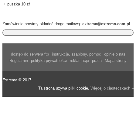
+ puszka 10 zł
Zamówienia prosimy składać drogą mailową:
extrema@extrema.com.pl
dostęp do serwera ftp
instrukcje, szablony, pomoc
opinie o nas
Regulamin
polityka prywatności
reklamacje
praca
Mapa strony
Extrema © 2017
Ta strona używa pliki cookie.
Więcej o ciasteczkach »