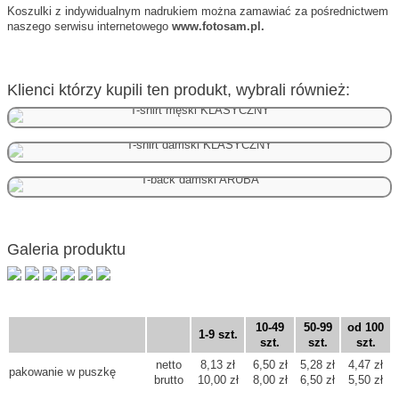
Koszulki z indywidualnym nadrukiem można zamawiać za pośrednictwem
naszego serwisu internetowego
www.fotosam.pl.
Klienci którzy kupili ten produkt, wybrali również:
T-shirt męski KLASYCZNY
T-shirt damski KLASYCZNY
T-back damski ARUBA
Galeria produktu
10-49
50-99
od 100
1-9 szt.
szt.
szt.
szt.
netto
8,13 zł
6,50 zł
5,28 zł
4,47 zł
pakowanie w puszkę
brutto
10,00 zł
8,00 zł
6,50 zł
5,50 zł