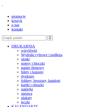
promocje
koszyk
o nas
kontakt
DRUKARNIA
wizytówki
Wydruki cyfrowe i podłoża
ulotki
notesy i bloczki
papier firmowy
bilety i kupony
dyplomy
foldery, broszury, katalogi
kartki i obrazki
naklejki
oprawa
plakaty
teczki
KALENDARZE