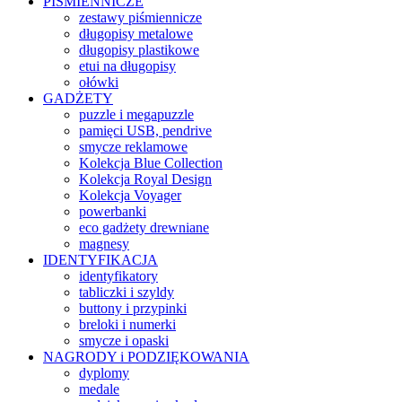
PIŚMIENNICZE
zestawy piśmiennicze
długopisy metalowe
długopisy plastikowe
etui na długopisy
ołówki
GADŻETY
puzzle i megapuzzle
pamięci USB, pendrive
smycze reklamowe
Kolekcja Blue Collection
Kolekcja Royal Design
Kolekcja Voyager
powerbanki
eco gadżety drewniane
magnesy
IDENTYFIKACJA
identyfikatory
tabliczki i szyldy
buttony i przypinki
breloki i numerki
smycze i opaski
NAGRODY i PODZIĘKOWANIA
dyplomy
medale