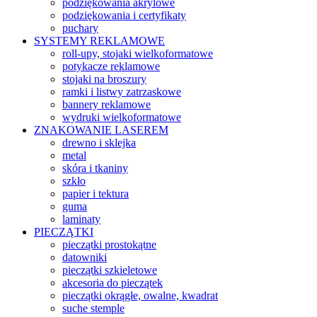
podziękowania akrylowe
podziękowania i certyfikaty
puchary
SYSTEMY REKLAMOWE
roll-upy, stojaki wielkoformatowe
potykacze reklamowe
stojaki na broszury
ramki i listwy zatrzaskowe
bannery reklamowe
wydruki wielkoformatowe
ZNAKOWANIE LASEREM
drewno i sklejka
metal
skóra i tkaniny
szkło
papier i tektura
guma
laminaty
PIECZĄTKI
pieczątki prostokątne
datowniki
pieczątki szkieletowe
akcesoria do pieczątek
pieczątki okrągłe, owalne, kwadrat
suche stemple