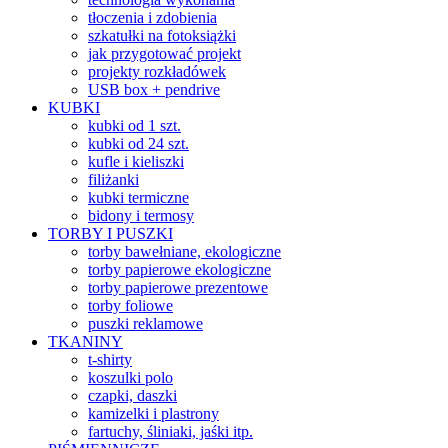
tłoczenia i zdobienia
szkatułki na fotoksiążki
jak przygotować projekt
projekty rozkładówek
USB box + pendrive
KUBKI
kubki od 1 szt.
kubki od 24 szt.
kufle i kieliszki
filiżanki
kubki termiczne
bidony i termosy
TORBY I PUSZKI
torby bawełniane, ekologiczne
torby papierowe ekologiczne
torby papierowe prezentowe
torby foliowe
puszki reklamowe
TKANINY
t-shirty
koszulki polo
czapki, daszki
kamizelki i plastrony
fartuchy, śliniaki, jaśki itp.