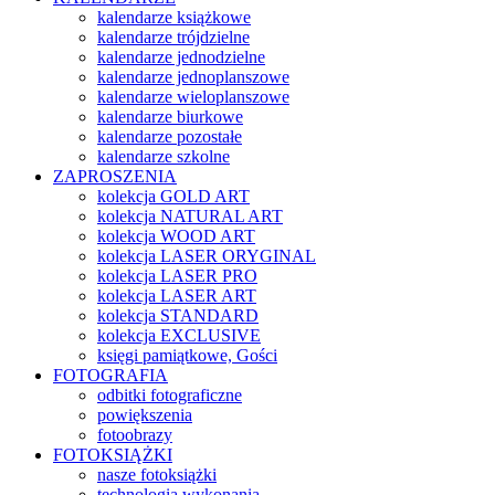
kalendarze książkowe
kalendarze trójdzielne
kalendarze jednodzielne
kalendarze jednoplanszowe
kalendarze wieloplanszowe
kalendarze biurkowe
kalendarze pozostałe
kalendarze szkolne
ZAPROSZENIA
kolekcja GOLD ART
kolekcja NATURAL ART
kolekcja WOOD ART
kolekcja LASER ORYGINAL
kolekcja LASER PRO
kolekcja LASER ART
kolekcja STANDARD
kolekcja EXCLUSIVE
księgi pamiątkowe, Gości
FOTOGRAFIA
odbitki fotograficzne
powiększenia
fotoobrazy
FOTOKSIĄŻKI
nasze fotoksiążki
technologia wykonania