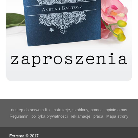
dostęp do serwera ftp
instrukcje, szablony, pomoc
opinie o nas
Regulamin
polityka prywatności
reklamacje
praca
Mapa strony
Extrema © 2017