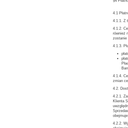
§4 Płatn
4.1 Płat
4.1.1. Z
4.1.2. C
również 
zostanie
4.1.3. Pł
pła
pła
Pła
Ban
4.1.4. C
zmian ce
4.2. Dos
4.2.1. Z
Klienta 
uwzględn
Sprzedaw
obejmuje
4.2.2. W