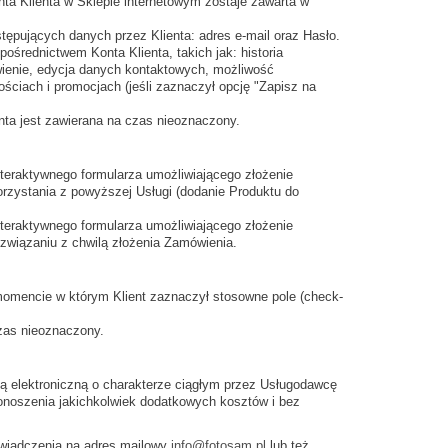
ta Klienta w Sklepie internetowym zostaje zawarta w
tępujących danych przez Klienta: adres e-mail oraz Hasło.
ośrednictwem Konta Klienta, takich jak: historia
wienie, edycja danych kontaktowych, możliwość
ciach i promocjach (jeśli zaznaczył opcję "Zapisz na
nta jest zawierana na czas nieoznaczony.
nteraktywnego formularza umożliwiającego złożenie
rzystania z powyższej Usługi (dodanie Produktu do
nteraktywnego formularza umożliwiającego złożenie
związaniu z chwilą złożenia Zamówienia.
momencie w którym Klient zaznaczył stosowne pole (check-
zas nieoznaczony.
gą elektroniczną o charakterze ciągłym przez Usługodawcę
onoszenia jakichkolwiek dodatkowych kosztów i bez
wiadczenia na adres mailowy
info@fotosam.pl
lub też