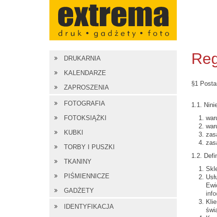
Reg
DRUKARNIA
KALENDARZE
§1 Posta
ZAPROSZENIA
FOTOGRAFIA
1.1. Nin
FOTOKSIĄŻKI
war
war
KUBKI
zas
zas
TORBY I PUSZKI
1.2. Defi
TKANINY
Skl
PIŚMIENNICZE
Usł
Ewi
GADŻETY
inf
Kli
IDENTYFIKACJA
świ