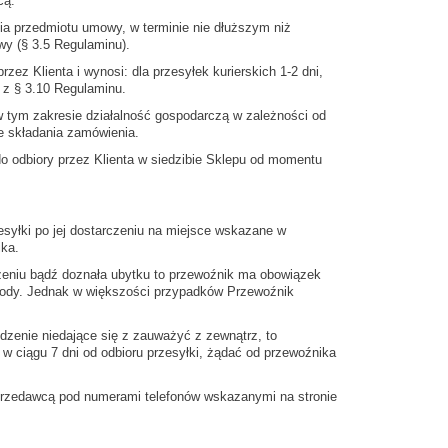
cą.
a przedmiotu umowy, w terminie nie dłuższym niż
wy (§ 3.5 Regulaminu).
ez Klienta i wynosi: dla przesyłek kurierskich 1-2 dni,
 z § 3.10 Regulaminu.
tym zakresie działalność gospodarczą w zależności od
 składania zamówienia.
do odbiory przez Klienta w siedzibie Sklepu od momentu
esyłki po jej dostarczeniu na miejsce wskazane w
ika.
dzeniu bądź doznała ubytku to przewoźnik ma obowiązek
szkody. Jednak w większości przypadków Przewoźnik
dzenie niedające się z zauważyć z zewnątrz, to
 w ciągu 7 dni od odbioru przesyłki, żądać od przewoźnika
Sprzedawcą pod numerami telefonów wskazanymi na stronie