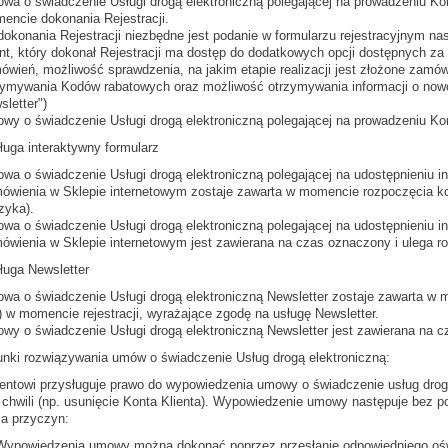
wa o świadczenie Usługi drogą elektroniczną polegającej na prowadzeniu Kon
encie dokonania Rejestracji.
dokonania Rejestracji niezbędne jest podanie w formularzu rejestracyjnym nas
ent, który dokonał Rejestracji ma dostęp do dodatkowych opcji dostępnych za p
ówień, możliwość sprawdzenia, na jakim etapie realizacji jest złożone zamó
zymywania Kodów rabatowych oraz możliwość otrzymywania informacji o nowoś
letter")
wy o świadczenie Usługi drogą elektroniczną polegającej na prowadzeniu Ko
ługa interaktywny formularz
wa o świadczenie Usługi drogą elektroniczną polegającej na udostępnieniu i
ówienia w Sklepie internetowym zostaje zawarta w momencie rozpoczęcia ko
zyka).
wa o świadczenie Usługi drogą elektroniczną polegającej na udostępnieniu i
ówienia w Sklepie internetowym jest zawierana na czas oznaczony i ulega ro
ługa Newsletter
wa o świadczenie Usługi drogą elektroniczną Newsletter zostaje zawarta w 
) w momencie rejestracji, wyrażające zgodę na usługę Newsletter.
wy o świadczenie Usługi drogą elektroniczną Newsletter jest zawierana na c
unki rozwiązywania umów o świadczenie Usług drogą elektroniczną:
lientowi przysługuje prawo do wypowiedzenia umowy o świadczenie usług dro
 chwili (np. usunięcie Konta Klienta). Wypowiedzenie umowy następuje bez p
a przyczyn:
 Wypowiedzenia umowy można dokonać poprzez przesłanie odpowiedniego oś