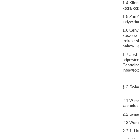
1.4 Klie
która ko
1.5 Zamó
indywidu
1.6 Ceny
kosztów 
trakcie 
należy w
1.7 Jeśl
odpowied
Centraln
info@fot
§ 2 Świa
2.1 W ra
warunkac
2.2 Świa
2.3 Waru
2.3.1. Us