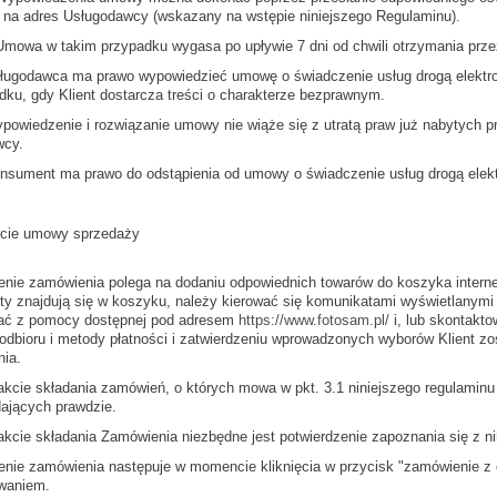
 na adres Usługodawcy (wskazany na wstępie niniejszego Regulaminu).
 Umowa w takim przypadku wygasa po upływie 7 dni od chwili otrzymania pr
sługodawca ma prawo wypowiedzieć umowę o świadczenie usług drogą elektr
dku, gdy Klient dostarcza treści o charakterze bezprawnym.
ypowiedzenie i rozwiązanie umowy nie wiąże się z utratą praw już nabytych p
wcy.
onsument ma prawo do odstąpienia od umowy o świadczenie usług drogą elektro
cie umowy sprzedaży
żenie zamówienia polega na dodaniu odpowiednich towarów do koszyka interne
ty znajdują się w koszyku, należy kierować się komunikatami wyświetlanymi
ać z pomocy dostępnej pod adresem
https://www.fotosam.pl/
i, lub skontakt
odbioru i metody płatności i zatwierdzeniu wprowadzonych wyborów Klient 
ia.
rakcie składania zamówień, o których mowa w pkt. 3.1 niniejszego regulaminu
ających prawdzie.
rakcie składania Zamówienia niezbędne jest potwierdzenie zapoznania się z n
żenie zamówienia następuje w momencie kliknięcia w przycisk "zamówienie z
waniem.