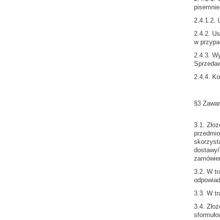
pisemnie
2.4.1.2.
2.4.2. U
w przypa
2.4.3. W
Sprzeda
2.4.4. K
§3 Zawar
3.1. Zło
przedmio
skorzyst
dostawy/
zamówien
3.2. W t
odpowiad
3.3. W t
3.4. Zło
sformuło