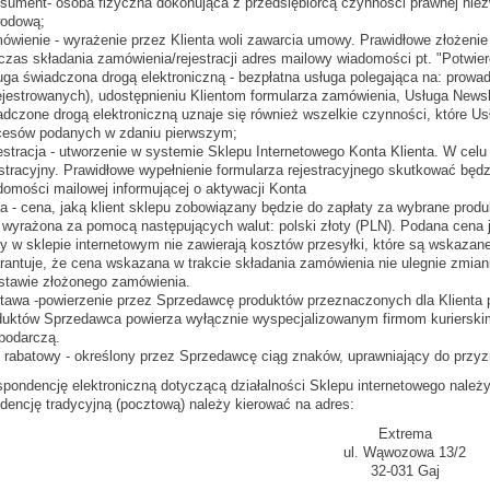
sument- osoba fizyczna dokonująca z przedsiębiorcą czynności prawnej niezw
odową;
ówienie - wyrażenie przez Klienta woli zawarcia umowy. Prawidłowe złożeni
czas składania zamówienia/rejestracji adres mailowy wiadomości pt. "Potwie
uga świadczona drogą elektroniczną - bezpłatna usługa polegająca na: prowad
ejestrowanych), udostępnieniu Klientom formularza zamówienia, Usługa Newsle
adczone drogą elektroniczną uznaje się również wszelkie czynności, które U
cesów podanych w zdaniu pierwszym;
estracja - utworzenie w systemie Sklepu Internetowego Konta Klienta. W celu 
estracyjny. Prawidłowe wypełnienie formularza rejestracyjnego skutkować b
domości mailowej informującej o aktywacji Konta
a - cena, jaką klient sklepu zobowiązany będzie do zapłaty za wybrane pr
 wyrażona za pomocą następujących walut: polski złoty (PLN). Podana cena j
y w sklepie internetowym nie zawierają kosztów przesyłki, które są wskazan
rantuje, że cena wskazana w trakcie składania zamówienia nie ulegnie zmiani
stawie złożonego zamówienia.
tawa -powierzenie przez Sprzedawcę produktów przeznaczonych dla Klienta 
duktów Sprzedawca powierza wyłącznie wyspecjalizowanym firmom kurierskim
podarczą.
 rabatowy - określony przez Sprzedawcę ciąg znaków, uprawniający do przyzn
spondencję elektroniczną dotyczącą działalności Sklepu internetowego należ
dencję tradycyjną (pocztową) należy kierować na adres:
Extrema
ul. Wąwozowa 13/2
32-031 Gaj