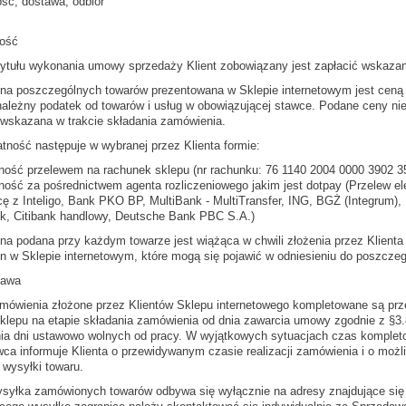
ość, dostawa, odbiór
ność
 tytułu wykonania umowy sprzedaży Klient zobowiązany jest zapłacić wskaza
ena poszczególnych towarów prezentowana w Sklepie internetowym jest ceną 
należny podatek od towarów i usług w obowiązującej stawce. Podane ceny nie 
 wskazana w trakcie składania zamówienia.
atność następuje w wybranej przez Klienta formie:
tność przelewem na rachunek sklepu (nr rachunku: 76 1140 2004 0000 3902 3
tność za pośrednictwem agenta rozliczeniowego jakim jest dotpay (Przelew 
cę z Inteligo, Bank PKO BP, MultiBank - MultiTransfer, ING, BGŻ (Integrum
k, Citibank handlowy, Deutsche Bank PBC S.A.)
ena podana przy każdym towarze jest wiążąca w chwili złożenia przez Klienta
n w Sklepie internetowym, które mogą się pojawić w odniesieniu do poszczeg
tawa
amówienia złożone przez Klientów Sklepu internetowego kompletowane są p
Sklepu na etapie składania zamówienia od dnia zawarcia umowy zgodnie z §3.8
ia dni ustawowo wolnych od pracy. W wyjątkowych sytuacjach czas komplet
ca informuje Klienta o przewidywanym czasie realizacji zamówienia i o moż
 wysyłki towaru.
ysyłka zamówionych towarów odbywa się wyłącznie na adresy znajdujące się 