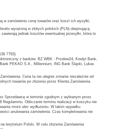
ną w zamówieniu cenę towarów oraz koszt ich wysyłki.
brutto wyrażoną w złotych polskich (PLN) obejmującą
zawierają jednak kosztów ewentualnej przesyłki, która to
536 7793)
elektroniczny z banków: BZ WBK - Przelew24, Kredyt Bank,
), Bank PEKAO S.A., Millennium, ING Bank Śląski, Lukas
 Zamówienia. Cena ta nie ulegnie zmianie niezależnie od
ólnych towarów po złożeniu przez Klienta Zamówienia.
rzez Sprzedawcę w terminie zgodnym z wybranym przez
 Regulaminu. Obliczanie terminu realizacji w koszyku nie
owania może ulec wydłużeniu. W takim wypadku
liwości anulowania zamówienia. Czas kompletowania nie
na terytorium Polski. W celu złożenia Zamówienia