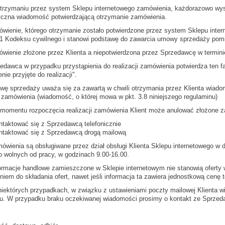
otrzymaniu przez system Sklepu internetowego zamówienia, każdorazowo wysy
czna wiadomość potwierdzającą otrzymanie zamówienia.
ówienie, którego otrzymanie zostało potwierdzone przez system Sklepu inter
§ 1 Kodeksu cywilnego i stanowi podstawę do zawarcia umowy sprzedaży pom
ówienie złożone przez Klienta a niepotwierdzona przez Sprzedawcę w termini
zedawca w przypadku przystąpienia do realizacji zamówienia potwierdza ten 
ie przyjęte do realizacji".
wę sprzedaży uważa się za zawartą w chwili otrzymania przez Klienta wiadom
i zamówienia (wiadomość, o której mowa w pkt. 3.8 niniejszego regulaminu)
 momentu rozpoczęcia realizacji zamówienia Klient może anulować złożone z
ntaktować się z Sprzedawcą telefonicznie
ntaktować się z Sprzedawcą drogą mailową
ówienia są obsługiwane przez dział obsługi Klienta Sklepu internetowego w d
 wolnych od pracy, w godzinach 9.00-16.00.
formacje handlowe zamieszczone w Sklepie internetowym nie stanowią oferty 
iem do składania ofert, nawet jeśli informacja ta zawiera jednostkową cenę 
niektórych przypadkach, w związku z ustawieniami poczty mailowej Klienta 
. W przypadku braku oczekiwanej wiadomości prosimy o kontakt ze Sprzed