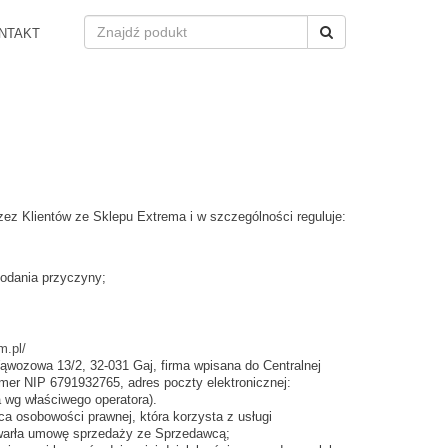
NTAKT
zez Klientów ze Sklepu Extrema i w szczególności reguluje:
odania przyczyny;
m.pl/
ąwozowa 13/2, 32-031 Gaj, firma wpisana do Centralnej
mer NIP 6791932765, adres poczty elektronicznej:
 wg właściwego operatora).
ca osobowości prawnej, która korzysta z usługi
awarła umowę sprzedaży ze Sprzedawcą;