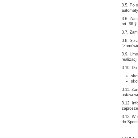
3.5. Po 
automaty
3.6. Zam
art. 66 
3.7. Zam
3.8. Spr
"Zamówien
3.9. Umo
realizacj
3.10. Do
sko
sko
3.11. Zam
ustawowo
3.12. In
zaproszen
3.13. W 
do Spamu