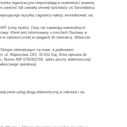
nostka organizacyjna nieposiadająca osobowości prawnej,
chce zawrzeć lub zawarła umowę sprzedaży ze Sprzedawcą.
obejmującego wysyłkę zagranicę należy skontaktować się
VAT (ceny brutto). Ceny nie zawierają ewentualnych
stawy. Klient jest informowany o kosztach Dostawy w
nta w zamieszczonej w uwagach do transakcji. Wówczas
w Sklepie internetowym są nowe, a podmiotem
h, ul. Wąwozowa 13/2, 32-031 Gaj, firma wpisana do
ki, Numer NIP 6791932765, adres poczty elektronicznej:
właściwego operatora).
dczenia usług drogą elektroniczną w zakresie i na