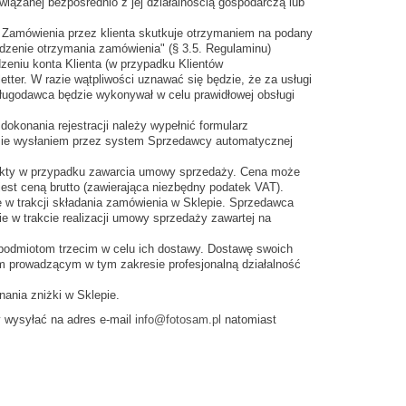
iązanej bezpośrednio z jej działalnością gospodarczą lub
e Zamówienia przez klienta skutkuje otrzymaniem na podany
rdzenie otrzymania zamówienia" (§ 3.5. Regulaminu)
zeniu konta Klienta (w przypadku Klientów
tter. W razie wątpliwości uznawać się będzie, że za usługi
sługodawca będzie wykonywał w celu prawidłowej obsługi
dokonania rejestracji należy wypełnić formularz
ędzie wysłaniem przez system Sprzedawcy automatycznej
odukty w przypadku zawarcia umowy sprzedaży. Cena może
est ceną brutto (zawierająca niezbędny podatek VAT).
e w trakcji składania zamówienia w Sklepie. Sprzedawca
e w trakcie realizacji umowy sprzedaży zawartej na
podmiotom trzecim w celu ich dostawy. Dostawę swoich
 prowadzącym w tym zakresie profesjonalną działalność
ania zniżki w Sklepie.
y wysyłać na adres e-mail
info@fotosam.pl
natomiast