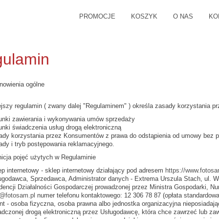
PROMOCJE
KOSZYK
O NAS
KO
ulamin
nowienia ogólne
iejszy regulamin ( zwany dalej "Regulaminem" ) określa zasady korzystania pr
unki zawierania i wykonywania umów sprzedaży
unki świadczenia usług drogą elektroniczną
ady korzystania przez Konsumentów z prawa do odstąpienia od umowy bez p
ady i tryb postępowania reklamacyjnego.
nicja pojęć użytych w Regulaminie
ep internetowy - sklep internetowy działający pod adresem
https://www.fotosa
ugodawca, Sprzedawca, Administrator danych - Extrema Urszula Stach, ul. W
dencji Działalności Gospodarczej prowadzonej przez Ministra Gospodarki, Nu
o@fotosam.pl
numer telefonu kontaktowego: 12 306 78 87 (opłata standardowa
ent - osoba fizyczna, osoba prawna albo jednostka organizacyjna nieposiadają
adczonej drogą elektroniczną przez Usługodawcę, która chce zawrzeć lub z