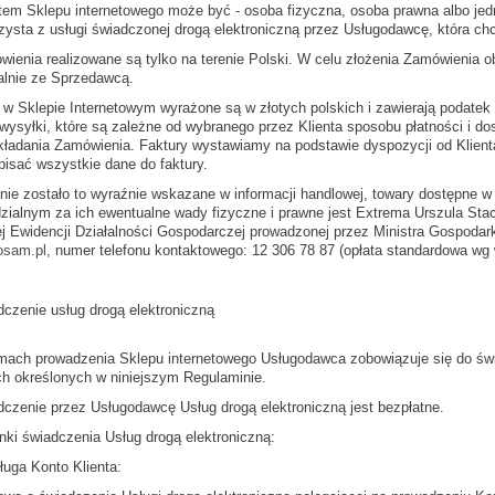
ntem Sklepu internetowego może być - osoba fizyczna, osoba prawna albo jed
rzysta z usługi świadczonej drogą elektroniczną przez Usługodawcę, która 
wienia realizowane są tylko na terenie Polski. W celu złożenia Zamówienia 
alnie ze Sprzedawcą.
 w Sklepie Internetowym wyrażone są w złotych polskich i zawierają podatek 
wysyłki, które są zależne od wybranego przez Klienta sposobu płatności i do
składania Zamówienia. Faktury wystawiamy na podstawie dyspozycji od Klie
pisać wszystkie dane do faktury.
i nie zostało to wyraźnie wskazane w informacji handlowej, towary dostępne 
zialnym za ich ewentualne wady fizyczne i prawne jest Extrema Urszula Stac
ej Ewidencji Działalności Gospodarczej prowadzonej przez Ministra Gospodar
osam.pl
, numer telefonu kontaktowego: 12 306 78 87 (opłata standardowa wg 
dczenie usług drogą elektroniczną
mach prowadzenia Sklepu internetowego Usługodawca zobowiązuje się do świa
h określonych w niniejszym Regulaminie.
dczenie przez Usługodawcę Usług drogą elektroniczną jest bezpłatne.
nki świadczenia Usług drogą elektroniczną:
ługa Konto Klienta: