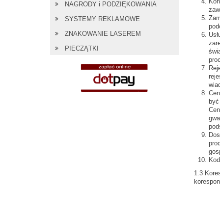
Kon
NAGRODY i PODZIĘKOWANIA
zaw
Zam
SYSTEMY REKLAMOWE
pod
ZNAKOWANIE LASEREM
Usł
zar
PIECZĄTKI
świ
pro
Rej
rej
wia
Cen
być
Cen
gwa
pod
Dos
pro
gos
Kod
1.3 Kore
korespon