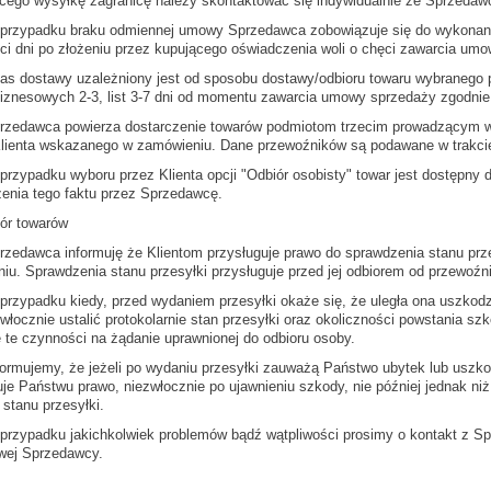
cego wysyłkę zagranicę należy skontaktować się indywidualnie ze Sprzedaw
 przypadku braku odmiennej umowy Sprzedawca zobowiązuje się do wykonani
ści dni po złożeniu przez kupującego oświadczenia woli o chęci zawarcia umo
as dostawy uzależniony jest od sposobu dostawy/odbioru towaru wybranego prz
iznesowych 2-3, list 3-7 dni od momentu zawarcia umowy sprzedaży zgodnie
przedawca powierza dostarczenie towarów podmiotom trzecim prowadzącym w 
lienta wskazanego w zamówieniu. Dane przewoźników są podawane w trakcie
 przypadku wyboru przez Klienta opcji "Odbiór osobisty" towar jest dostępny 
zenia tego faktu przez Sprzedawcę.
iór towarów
przedawca informuję że Klientom przysługuje prawo do sprawdzenia stanu prz
iu. Sprawdzenia stanu przesyłki przysługuje przed jej odbiorem od przewoźn
 przypadku kiedy, przed wydaniem przesyłki okaże się, że uległa ona uszko
włocznie ustalić protokolarnie stan przesyłki oraz okoliczności powstania 
 te czynności na żądanie uprawnionej do odbioru osoby.
nformujemy, że jeżeli po wydaniu przesyłki zauważą Państwo ubytek lub uszko
je Państwu prawo, niezwłocznie po ujawnieniu szkody, nie później jednak niż
 stanu przesyłki.
 przypadku jakichkolwiek problemów bądź wątpliwości prosimy o kontakt z 
owej Sprzedawcy.