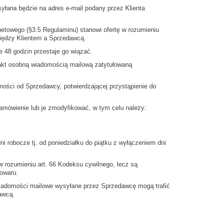
łana będzie na adres e-mail podany przez Klienta
netowego (§3.5 Regulaminu) stanowi ofertę w rozumieniu
iędzy Klientem a Sprzedawcą.
e 48 godzin przestaje go wiązać.
fakt osobną wiadomością mailową zatytułowaną
ości od Sprzedawcy, potwierdzającej przystąpienie do
amówienie lub je zmodyfikować, w tym celu należy:
ni robocze tj. od poniedziałku do piątku z wyłączeniem dni
w rozumieniu art. 66 Kodeksu cywilnego, lecz są
towaru.
wiadomości mailowe wysyłane przez Sprzedawcę mogą trafić
awcą.