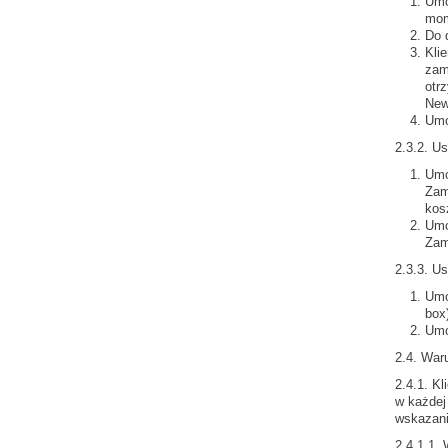
Umo
mom
Do 
Kli
zam
otr
News
Umo
2.3.2. Us
Umo
Zam
kos
Umo
Zam
2.3.3. Us
Umo
box
Umo
2.4. War
2.4.1. K
w każdej
wskazani
2.4.1.1.