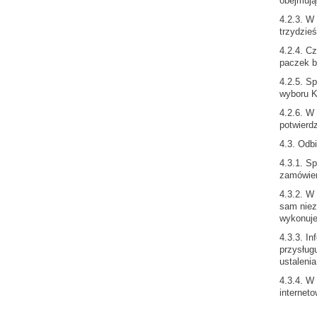
obejmują
4.2.3. W
trzydzie
4.2.4. Cz
paczek b
4.2.5. S
wyboru K
4.2.6. W
potwierd
4.3. Odb
4.3.1. S
zamówien
4.3.2. W
sam niez
wykonuje
4.3.3. I
przysługu
ustalenia
4.3.4. W
internet